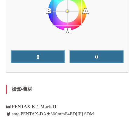
0
0
撮影機材
PENTAX K-1 Mark II
smc PENTAX-DA★300mmF4ED[IF] SDM