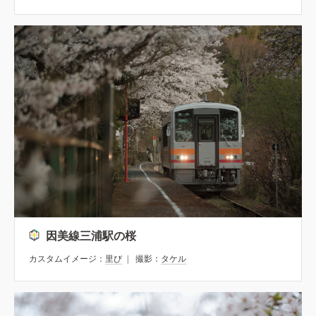
因美線三浦駅の桜
カスタムイメージ：
里び
撮影：
タケル