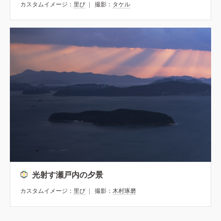
カスタムイメージ：
里び
撮影：
タケル
光射す瀬戸内の夕景
カスタムイメージ：
里び
撮影：
木村琢磨