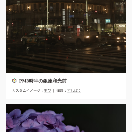
PM8時半の銀座和光前
カスタムイメージ：
里び
撮影：
すしぱく