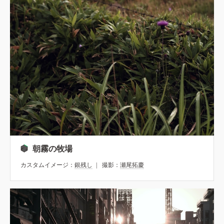
朝霧の牧場
カスタムイメージ：
銀残し
撮影：
瀬尾拓慶