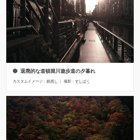
退廃的な道頓堀川遊歩道の夕暮れ
カスタムイメージ：
銀残し
撮影：
すしぱく