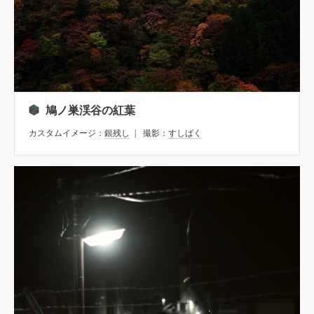
鳩ノ巣渓谷の紅葉
カスタムイメージ：
銀残し
撮影：
すしぱく