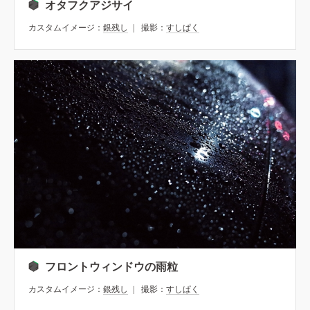
オタフクアジサイ
カスタムイメージ：
銀残し
撮影：
すしぱく
フロントウィンドウの雨粒
カスタムイメージ：
銀残し
撮影：
すしぱく