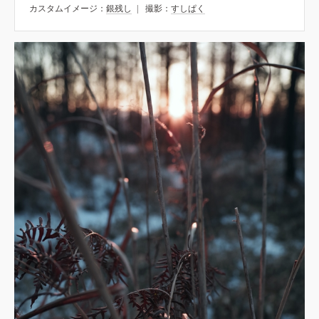
カスタムイメージ：
銀残し
撮影：
すしぱく