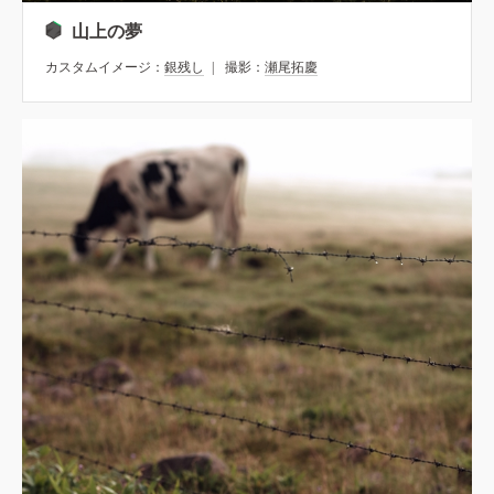
山上の夢
カスタムイメージ：
銀残し
撮影：
瀬尾拓慶